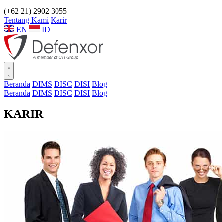
(+62 21) 2902 3055
Tentang Kami
Karir
EN
ID
Beranda
DIMS
DISC
DISI
Blog
Beranda
DIMS
DISC
DISI
Blog
KARIR