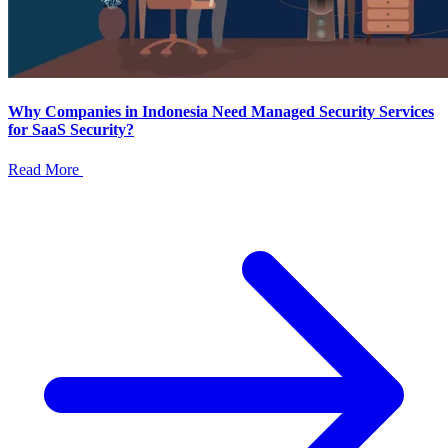
Why Companies in Indonesia Need Managed Security Services
for SaaS Security?
Read More