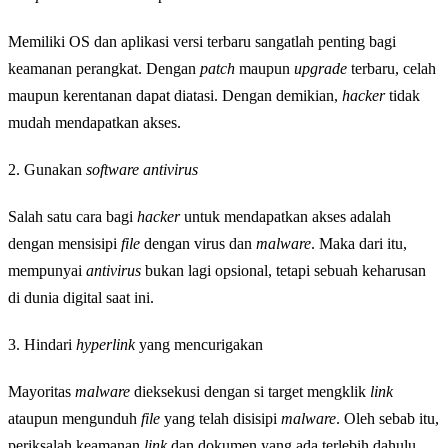
Memiliki OS dan aplikasi versi terbaru sangatlah penting bagi
keamanan perangkat. Dengan
patch
maupun
upgrade
terbaru, celah
maupun kerentanan dapat diatasi. Dengan demikian,
hacker
tidak
mudah mendapatkan akses.
2. Gunakan
software antivirus
Salah satu cara bagi
hacker
untuk mendapatkan akses adalah
dengan mensisipi
file
dengan virus dan
malware
. Maka dari itu,
mempunyai
antivirus
bukan lagi opsional, tetapi sebuah keharusan
di dunia digital saat ini.
3. Hindari
hyperlink
yang mencurigakan
Mayoritas
malware
dieksekusi dengan si target mengklik
link
ataupun mengunduh
file
yang telah disisipi
malware
. Oleh sebab itu,
periksalah keamanan
link
dan dokumen yang ada terlebih dahulu