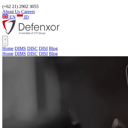
(+62 21) 2902 3055
About Us
Careers
EN
ID
Home
DIMS
DISC
DISI
Blog
Home
DIMS
DISC
DISI
Blog