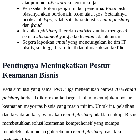
ataupun mem-
forward
ke teman kerja.
Periksalah kolom pengirim dan penerima.
Email
asli
biasanya akan berdomain .com atau .gov. Setelahnya,
periksalah
typo
, salah satu karakteristik
email phishing
dan
fraud
.
Installah
phishing
filter dan
antivirus
untuk mengecek
semua
attachment
yang ada di
email
adalah aman.
Segera laporkan
email
yang mencurigakan ke tim IT
bisnis, sehingga bisa diteliti dan dimasukkan ke filter.
Pentingnya Meningkatkan Postur
Keamanan Bisnis
Pada simulasi yang sama, PwC juga menemukan bahwa 70%
email
phishing
berhasil dikirimkan ke target. Hal ini menunjukan postur
keamanan mayoritas bisnis yang masih minim. Untuk itu, pelatihan
dan kesadaran karyawan akan
email phishing
tidaklah cukup. Bisnis
membutuhkan solusi keamanan komprehensif yang mampu
mendeteksi dan mencegah sebelum
email phishing
masuk ke
perimeter bisnis.