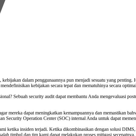
bijakan dalam penggunaannya pun menjadi sesuatu yang penting. Hal
 mendefinisikan kebijakan secara tepat dan mematuhinya secara optimal
onal? Sebuah security audit dapat membantu Anda mengevaluasi postur
 agar mereka dapat meningkatkan kemampuannya dan memastikan bahwa 
Security Operation Center (SOC) internal Anda untuk dapat memenuhi
i ketika insiden terjadi. Ketika dikombinasikan dengan solusi DIMS,
salah timbul dan tim kami dapat melakukan proses mitigasi secepatnya.