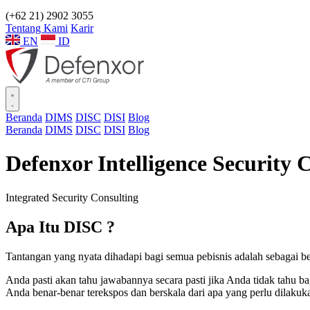
(+62 21) 2902 3055
Tentang Kami
Karir
EN
ID
Beranda
DIMS
DISC
DISI
Blog
Beranda
DIMS
DISC
DISI
Blog
Defenxor Intelligence Security 
Integrated Security Consulting
Apa Itu
DISC ?
Tantangan yang nyata dihadapi bagi semua pebisnis adalah sebagai be
Anda pasti akan tahu jawabannya secara pasti jika Anda tidak tah
Anda benar-benar terekspos dan berskala dari apa yang perlu dilak